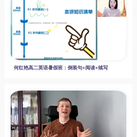
何红艳高二英语暑假班：倒装句+阅读+续写