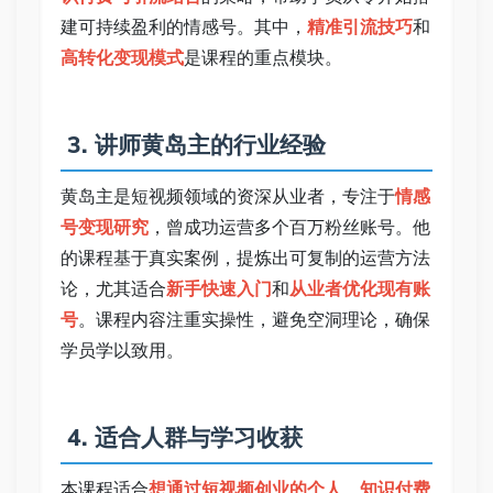
建可持续盈利的情感号。其中，
精准引流技巧
和
高转化变现模式
是课程的重点模块。   
 3. 讲师黄岛主的行业经验   
黄岛主是短视频领域的资深从业者，专注于
情感
号变现研究
，曾成功运营多个百万粉丝账号。他
的课程基于真实案例，提炼出可复制的运营方法
论，尤其适合
新手快速入门
和
从业者优化现有账
号
。课程内容注重实操性，避免空洞理论，确保
学员学以致用。   
 4. 适合人群与学习收获   
本课程适合
想通过短视频创业的个人
、
知识付费