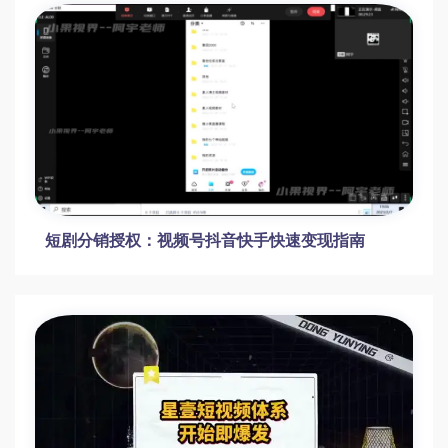
短剧分销授权：视频号抖音快手快速变现指南