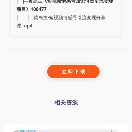
│ ├─
黄岛主《短视频情感号知识付费引流变现
项目》108477
│ │ ├─黄岛主·短视频情感号引流变现分享
课.mp4
立 即 下 载
相关资源