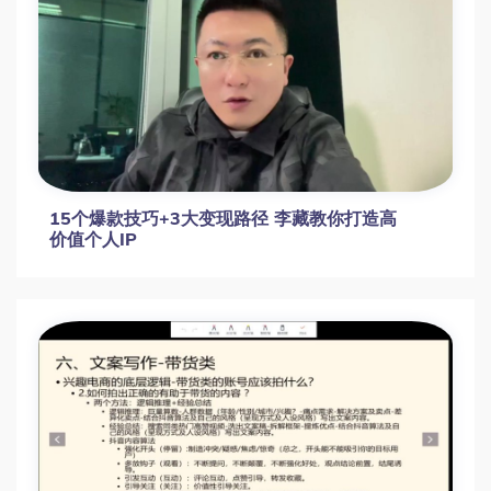
15个爆款技巧+3大变现路径 李藏教你打造高
价值个人IP