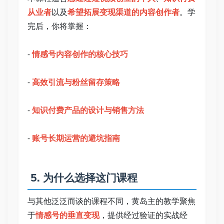
从业者
以及
希望拓展变现渠道的内容创作者
。学
完后，你将掌握：   
- 
情感号内容创作的核心技巧
- 
高效引流与粉丝留存策略
- 
知识付费产品的设计与销售方法
- 
账号长期运营的避坑指南
 5. 为什么选择这门课程   
与其他泛泛而谈的课程不同，黄岛主的教学聚焦
于
情感号的垂直变现
，提供经过验证的实战经