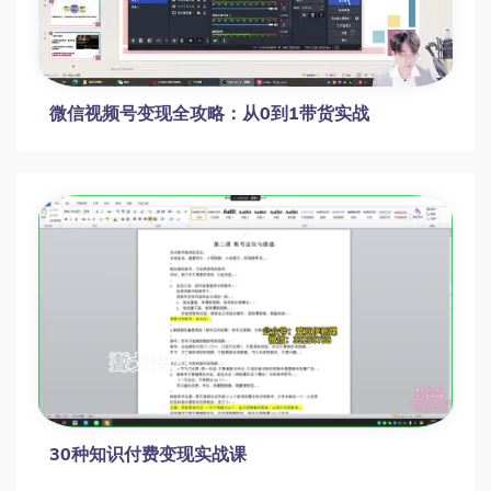
微信视频号变现全攻略：从0到1带货实战
30种知识付费变现实战课