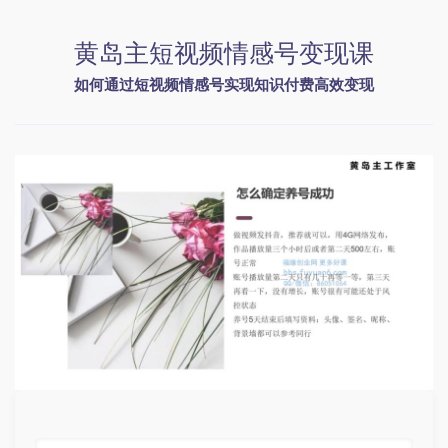
黄岛主短视频情感号变现课
如何通过短视频情感号实现知识付费高效变现