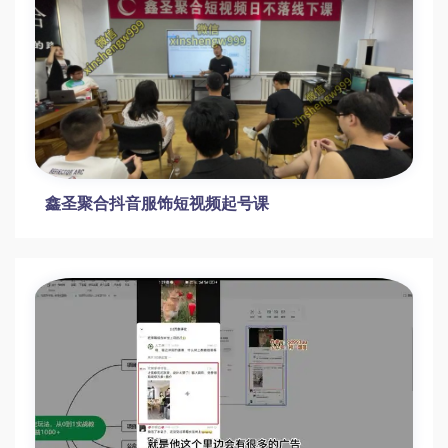
鑫圣聚合抖音服饰短视频起号课