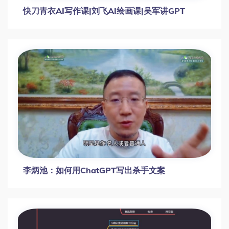
快刀青衣AI写作课|刘飞AI绘画课|吴军讲GPT
李炳池：如何用ChatGPT写出杀手文案