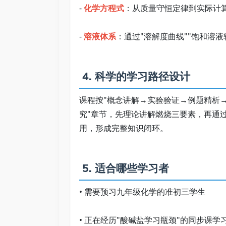
- 
化学方程式
：从质量守恒定律到实际计算
- 
溶液体系
：通过"溶解度曲线""饱和溶液
 4. 科学的学习路径设计   
课程按"概念讲解→实验验证→例题精析
究"章节，先理论讲解燃烧三要素，再通
用，形成完整知识闭环。 
 5. 适合哪些学习者   
• 需要预习九年级化学的准初三学生   
• 正在经历"酸碱盐学习瓶颈"的同步课学习者