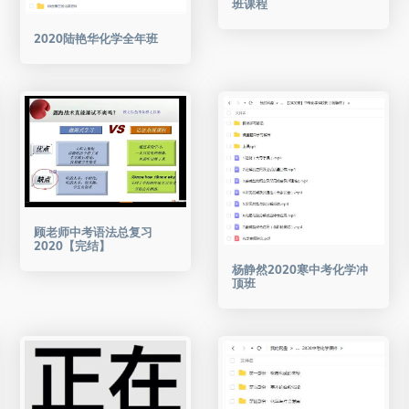
班课程
2020陆艳华化学全年班
顾老师中考语法总复习
2020【完结】
杨静然2020寒中考化学冲
顶班