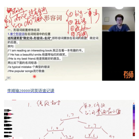
李靖瑜20000词英语速记课