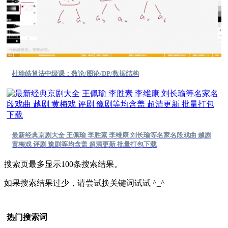
杜瑜皓算法中级课：数论/图论/DP/数据结构
最新经典京剧大全 王佩瑜 李胜素 李维康 刘长瑜等名家名段戏曲 越剧
黄梅戏 评剧 豫剧等均含盖 超清更新 批量打包下载
搜索页最多显示100条搜索结果。
如果搜索结果过少，请尝试换关键词试试 ^_^
热门搜索词