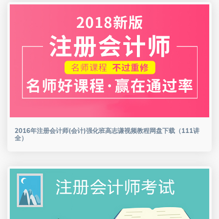
2016年注册会计师(会计)强化班高志谦视频教程网盘下载（111讲
全）