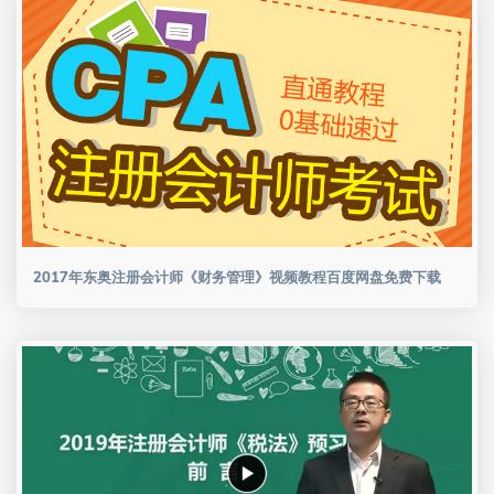
2017年东奥注册会计师《财务管理》视频教程百度网盘免费下载