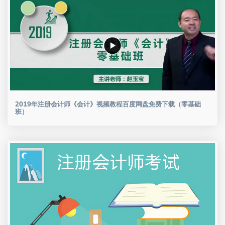
2019年注册会计师《会计》视频教程百度网盘免费下载（零基础
班）