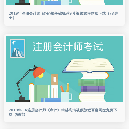
2016年注册会计师(经济法)基础班苏S苏视频教程网盘下载（73讲
全）
2018年DA注册会计师《审计》精讲高清视频教程百度网盘免费下
载（完结）