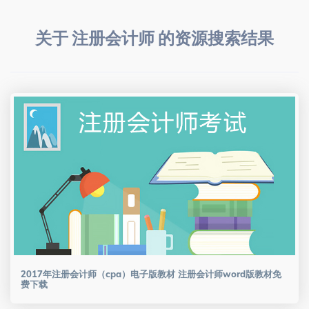
关于 注册会计师 的资源搜索结果
2017年注册会计师（cpa）电子版教材 注册会计师word版教材免
费下载