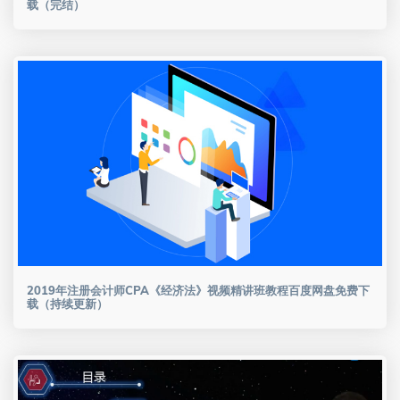
载（完结）
2019年注册会计师CPA《经济法》视频精讲班教程百度网盘免费下
载（持续更新）