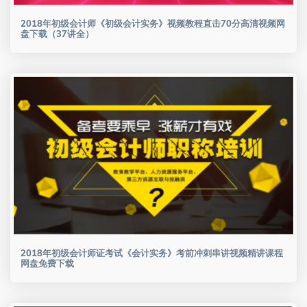
2018年初级会计师《初级会计实务》视频教程直击70分高清视频网
盘下载（37讲全）
2018年初级会计师证考试《会计实务》考前冲刺串讲视频精讲课程
网盘免费下载