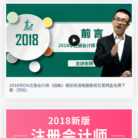
2018年DA注册会计师《战略》精讲高清视频教程百度网盘免费下
载（完结）