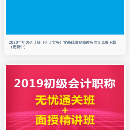
2020年初级会计师《会计实务》零基础班视频教程网盘免费下载
（更新中）