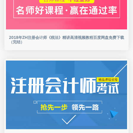
2018年ZH注册会计师《税法》精讲高清视频教程百度网盘免费下载
（完结）