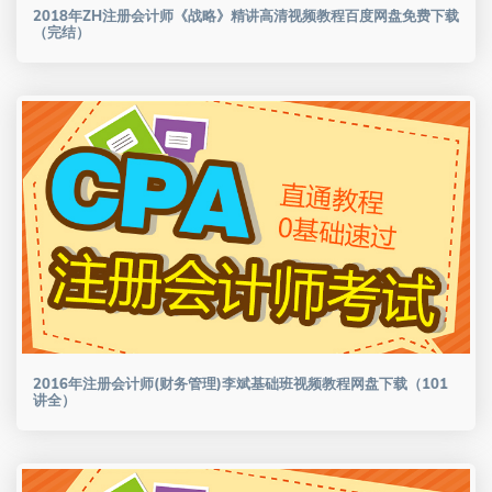
2018年ZH注册会计师《战略》精讲高清视频教程百度网盘免费下载
（完结）
2016年注册会计师(财务管理)李斌基础班视频教程网盘下载（101
讲全）