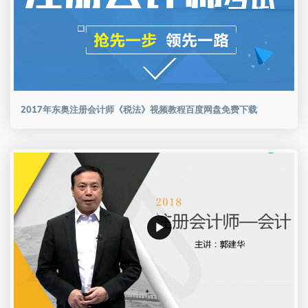
2017年东奥注册会计师《税法》视频教程百度网盘免费下载