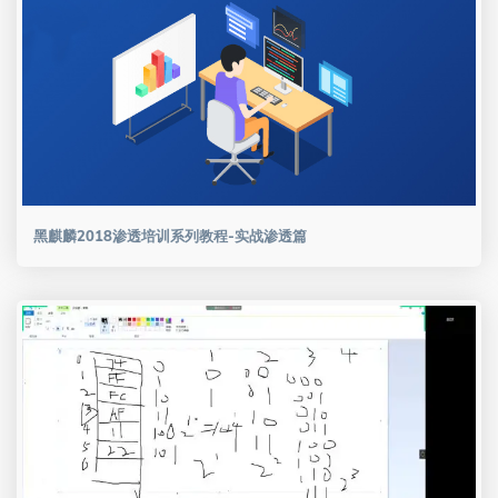
黑麒麟2018渗透培训系列教程-实战渗透篇