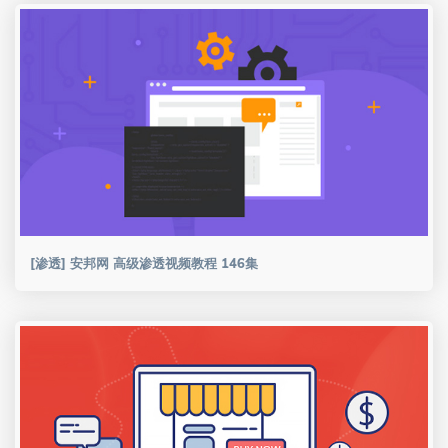
[渗透] 安邦网 高级渗透视频教程 146集