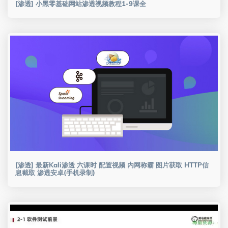
[渗透] 小黑零基础网站渗透视频教程1-9课全
[渗透] 最新Kali渗透 六课时 配置视频 内网称霸 图片获取 HTTP信
息截取 渗透安卓(手机录制)