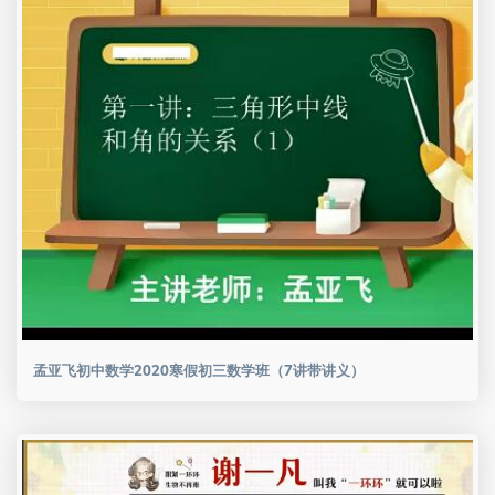
孟亚飞初中数学2020寒假初三数学班（7讲带讲义）