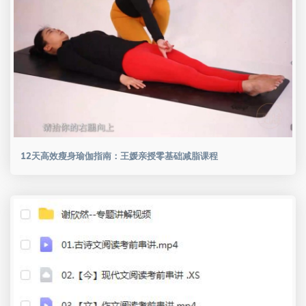
12天高效瘦身瑜伽指南：王媛亲授零基础减脂课程