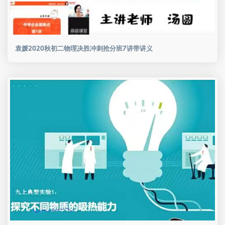
袁媛2020秋初二物理决胜冲刺抢分班7讲带讲义