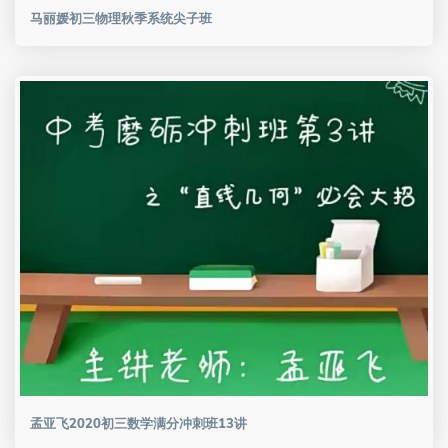
马丽媛初三物理秋季系统尖子班
孟亚飞2020初三数学满分冲刺班13讲