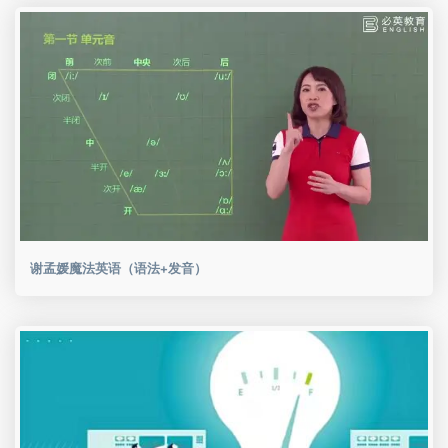
谢孟媛魔法英语（语法+发音）