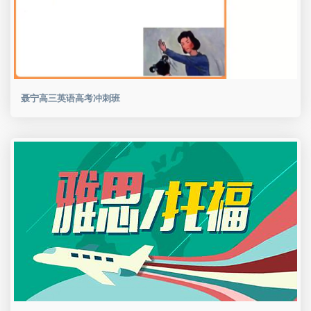
聂宁高三英语高考冲刺班