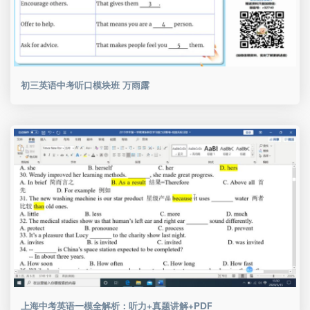
初三英语中考听口模块班 万雨露
上海中考英语一模全解析：听力+真题讲解+PDF