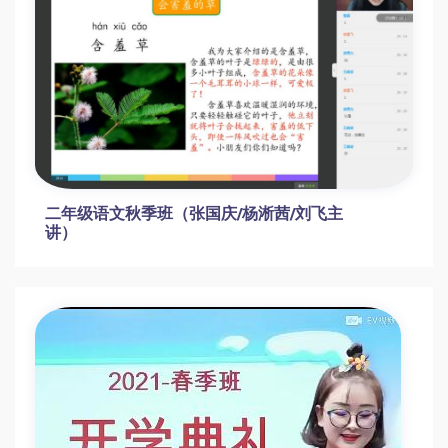
二年级语文秋季班（张国庆/杨淅茜/刘飞主
讲）