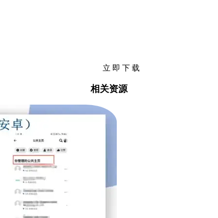
立 即 下 载
相关资源