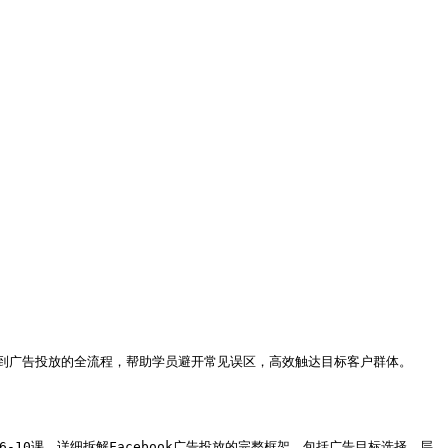
到广告投放的全流程，帮助学员避开常见误区，高效触达目标客户群体。   
-10课，详细拆解Facebook广告投放的完整框架，包括广告目标选择、层