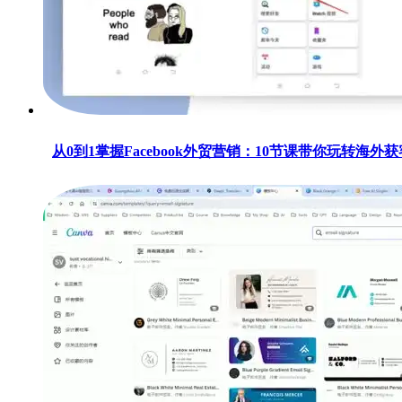
从0到1掌握Facebook外贸营销：10节课带你玩转海外获