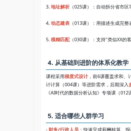
3. 
地址解析
（025课）：自动拆分省市区等
4. 
动态建表
（013课）：用描述生成完整表
5. 
模糊匹配
（030课）：支持"类似XX的客
 4. 从基础到进阶的体系化教学  
课程采用
梯度式设计
，前6课覆盖求和、
计计算（004课）等进阶需求，后期深入
《AI时代的数据分析认知》专项课（01
 5. 适合哪些人群学习   
- 
财务/行政人员
：快速完成薪酬核算、报表