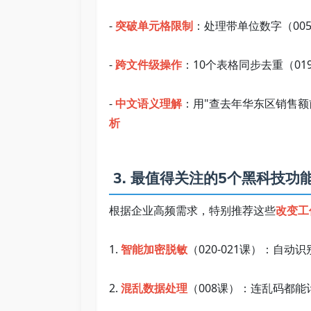
- 
突破单元格限制
：处理带单位数字（005
- 
跨文件级操作
：10个表格同步去重（01
- 
中文语义理解
：用"查去年华东区销售额前
析
 3. 最值得关注的5个黑科技功能 
根据企业高频需求，特别推荐这些
改变工
1. 
智能加密脱敏
（020-021课）：自动
2. 
混乱数据处理
（008课）：连乱码都能计