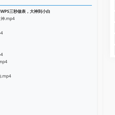
elWPS三秒做表，大神到小白
大神.mp4
4
4
mp4
.mp4