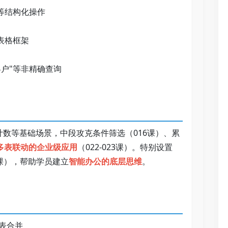
结构化操作   
格框架   
户"等非精确查询   
 
计数等基础场景，中段攻克条件筛选（016课）、累
多表联动的企业级应用
（022-023课）。特别设置
2课），帮助学员建立
智能办公的底层思维
。   
合并   