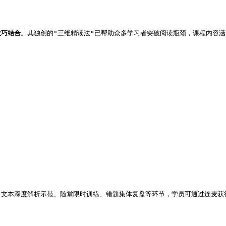
技巧结合
。其独创的"三维精读法"已帮助众多学习者突破阅读瓶颈，课程内容
含文本深度解析示范、随堂限时训练、错题集体复盘等环节，学员可通过连麦获