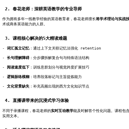
 2. 春花老师：深耕英语教学的专业导师   
作为拥有多年一线教学经验的英语教育者，春花老师擅长
将学术理论与实战
术或商务英语能力的人群。   
 3. 课程核心解决的5大精读难题   
- 
词汇孤立记忆
：通过上下文关联记忆法强化 retention   
- 
长句理解障碍
：分步骤拆解复合句与特殊语法结构   
- 
阅读速度低下
：训练意群划分与视觉跨度扩展技巧   
- 
逻辑脉络模糊
：培养段落标记与主旨提炼能力   
- 
文化背景缺失
：补充高频出现的西方文化知识节点   
 4. 直播课带来的沉浸式学习体验   
不同于录播课程，春花老师的
实时互动教学
能及时解答个性化问题。课程包
实用文本。   