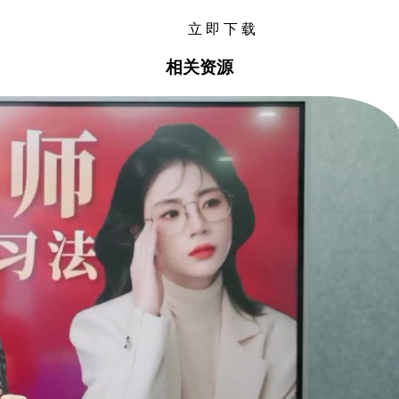
立 即 下 载
相关资源