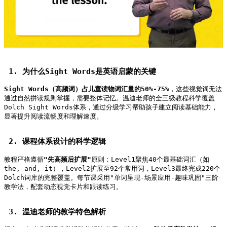
 1. 为什么Sight Words是英语启蒙的关键   
Sight Words（高频词）占儿童读物词汇量的50%-75%
，这些视觉词无法
通过自然拼读规则掌握，需要整体记忆。温迪老师的全三级教程科学覆盖
Dolch Sight Words体系，通过分级学习帮助孩子建立阅读基础能力，
显著提升阅读流畅度和理解速度。   
 2. 课程体系设计的科学逻辑   
教程严格遵循
"先高频后扩展"
原则：Level1聚焦40个最基础词汇（如
the, and, it），Level2扩展至92个常用词，Level3最终完成220个
Dolch词库的完整覆盖。每节课采用"单词呈现-场景应用-趣味巩固"三阶
教学法，配套动态视觉卡片和跟读练习。   
 3. 温迪老师的教学特色解析   