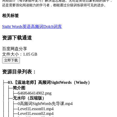
周期设计（每5课循环复习）解决遗忘难题。无论是英语启蒙初期的孩子，
还是需要强化阅读能力的学习者，都能通过分级训练获得可见的进步。
相关标签
Sight Words
英语高频词
Dolch词库
资源下载通道
百度网盘分享
文件大小：1.05 GB
立即下载
资源目录列表：
├─
03.【温迪老师】高频词SightWords（Windy）
│ ├─
简介图
│ │ ├─646f646414902.png
│ ├─
无水印（压缩版）
│ │ ├─0高频词SightWords先导课.mp4
│ │ ├─Level1Lesson01.mp4
│ │ ├─Level1Lesson02.mp4