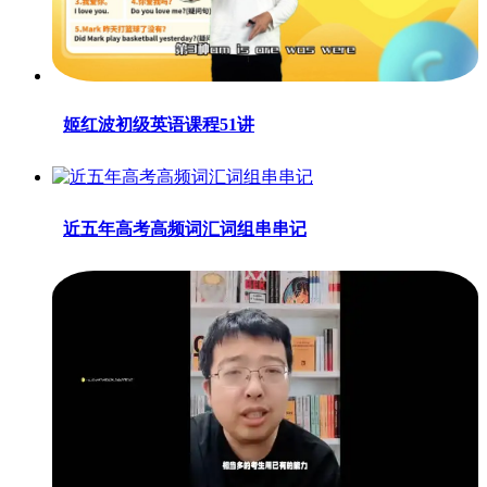
姬红波初级英语课程51讲
近五年高考高频词汇词组串串记