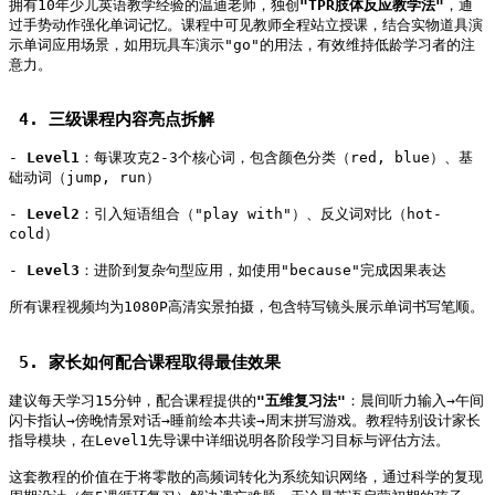
拥有10年少儿英语教学经验的温迪老师，独创
"TPR肢体反应教学法"
，通
过手势动作强化单词记忆。课程中可见教师全程站立授课，结合实物道具演
示单词应用场景，如用玩具车演示"go"的用法，有效维持低龄学习者的注
意力。   
 4. 三级课程内容亮点拆解   
- 
Level1
：每课攻克2-3个核心词，包含颜色分类（red, blue）、基
础动词（jump, run）   
- 
Level2
：引入短语组合（"play with"）、反义词对比（hot-
cold）   
- 
Level3
：进阶到复杂句型应用，如使用"because"完成因果表达   
所有课程视频均为1080P高清
 5. 家长如何配合课程取得最佳效果   
建议每天学习15分钟，配合课程提供的
"五维复习法"
：晨间听力输入→午间
闪卡指认→傍晚情景对话→睡前绘本共读→周末拼写游戏。教程特别设计家长
指导模块，在Level1先导课中详细说明各阶段学习目标与评估方法。   
这套教程的价值在于将零散的高频词转化为系统知识网络，通过科学的复现