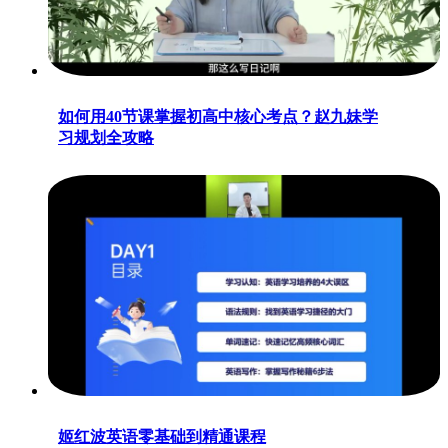
如何用40节课掌握初高中核心考点？赵九妹学
习规划全攻略
姬红波英语零基础到精通课程