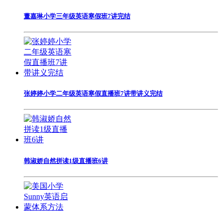
董嘉琳小学三年级英语寒假班7讲完结
张婷婷小学二年级英语寒假直播班7讲带讲义完结
韩淑娇自然拼读1级直播班6讲