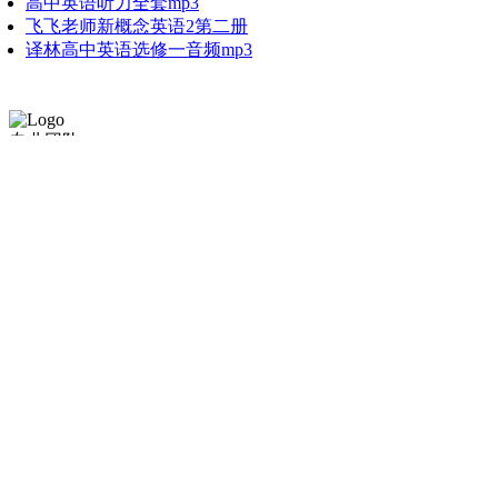
高中英语听力全套mp3
飞飞老师新概念英语2第二册
译林高中英语选修一音频mp3
专业团队
无损无密
拒绝垃圾
全网最全
安全无毒
高速下载
手工验证
售后无忧
关于我们
最新最全的带解压密码的百度网盘资源，贴合最热门的需求，
超强的专业团队阵容，竭诚为您服务！