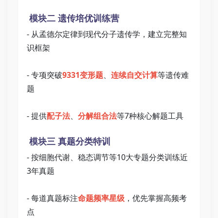
 模块二 遗传培优训练营   
- 从孟德尔定律到现代分子遗传学，建立完整知
识框架   
- 专项突破
9331变形题
、
连续自交计算
等遗传难
题   
- 提供
配子法
、
分解组合法
等7种核心解题工具   
 模块三 真题分类特训   
- 按细胞代谢、稳态调节等10大专题分类训练近
3年真题   
- 每道真题标注
命题频率星级
，优先掌握高频考
点   