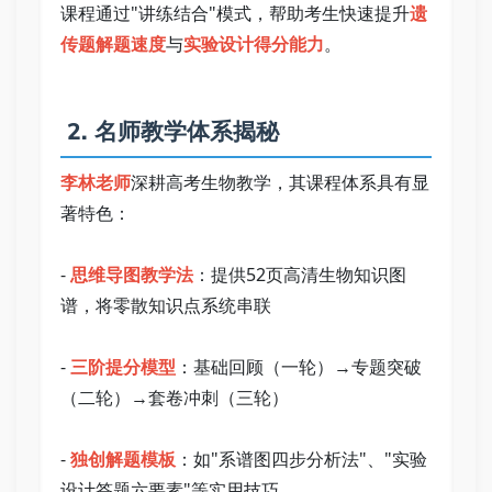
课程通过"讲练结合"模式，帮助考生快速提升
遗
传题解题速度
与
实验设计得分能力
。   
 2. 名师教学体系揭秘   
李林老师
深耕高考生物教学，其课程体系具有显
著特色：   
- 
思维导图教学法
：提供52页高清生物知识图
谱，将零散知识点系统串联   
- 
三阶提分模型
：基础回顾（一轮）→专题突破
（二轮）→套卷冲刺（三轮）   
- 
独创解题模板
：如"系谱图四步分析法"、"实验
设计答题六要素"等实用技巧   