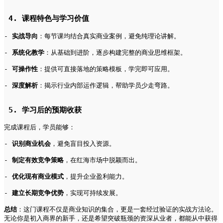
 4. 课程特色与学习价值   
- 
实战导向
：每节课均结合真实商业案例，避免纯理论讲解。   
- 
系统化教学
：从基础到进阶，逐步构建完整的商业思维框架。   
- 
可操作性
：提供可直接落地的策略模板，学完即可应用。   
- 
深度解析
：揭示行业内部运作逻辑，帮助学员少走弯路。   
 5. 学习后的预期收获   
完成课程后，学员能够：   
- 
识别商业机会
，避免盲目投入资源。   
- 
制定有效竞争策略
，在红海市场中脱颖而出。   
- 
优化现有商业模式
，提升企业盈利能力。   
- 
建立长期竞争优势
，实现可持续发展。   
总结
：这门课程不仅是商业知识的集合，更是一套经过验证的实战方法论。
无论你是初入商界的新手，还是希望突破瓶颈的资深从业者，都能从中获得