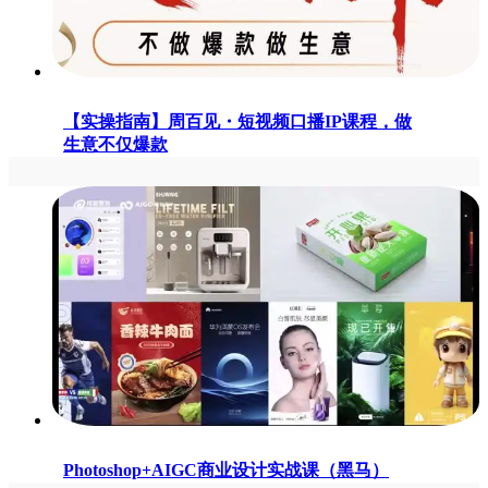
【实操指南】周百见・短视频口播IP课程，做
生意不仅爆款
Photoshop+AIGC商业设计实战课（黑马）