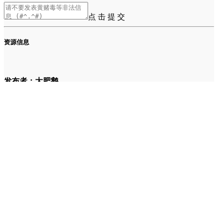
点 击 提 交
资源信息
发布者：大肥鹅
发布者的其他资源
每日3000+收益，教辅变现项目！附赠珍贵资料和资源！
0门槛，3分钟一条AI头条图文，月入2000+！揭秘矩阵放大技巧！