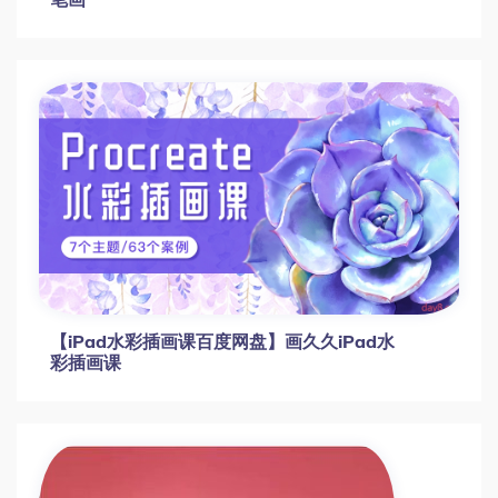
凯叔亲子旅游英语21课