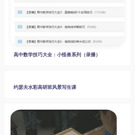
姜宏儿童创意美术100课