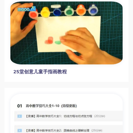
小刘老师创意绘画100课
画啦啦儿童创意美术课（启蒙+国画+素描）