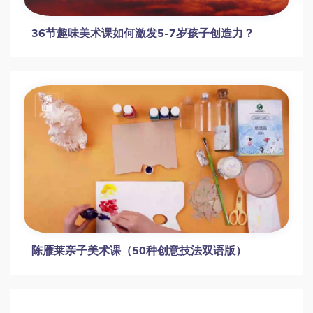
约瑟夫水彩高研班风景写生课
关维兴水彩人物头像与半身像3讲