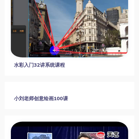
26节趣味绘画课：如何让孩子轻松画出彩虹
恐龙圣诞树