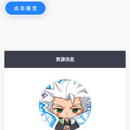
【水彩课教学百度网盘】战战水彩课+黑白钢
笔画