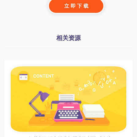
立 即 下 载
相关资源