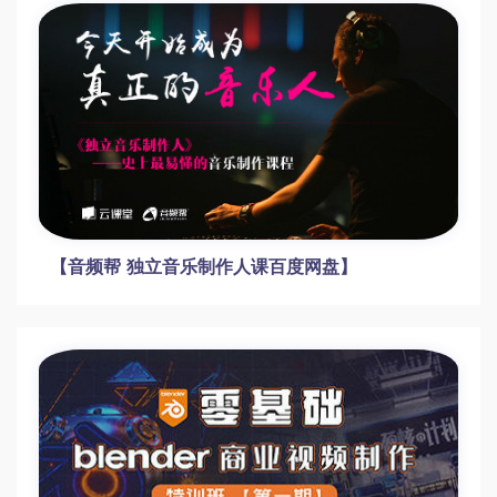
【写实头像全流程制作课百度网盘】【帕特里
克・斯图尔特】写实头像全流程制作