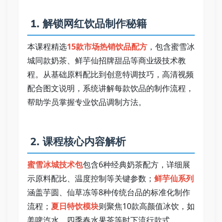
 1. 解锁网红饮品制作秘籍   
本课程精选
15款市场热销饮品配方
，包含蜜雪冰
城同款奶茶、鲜芋仙招牌甜品等商业级技术教
程。从基础原料配比到创意特调技巧，高清视频
配合图文说明，系统讲解每款饮品的制作流程，
帮助学员掌握专业饮品调制方法。   
 2. 课程核心内容解析   
蜜雪冰城技术包
包含6种经典奶茶配方，详细展
示原料配比、温度控制等关键参数；
鲜芋仙系列
涵盖芋圆、仙草冻等8种传统台品的标准化制作
流程；
夏日特饮模块
则聚焦10款高颜值冰饮，如
姜啤汽水、四季春水果茶等时下流行款式。   