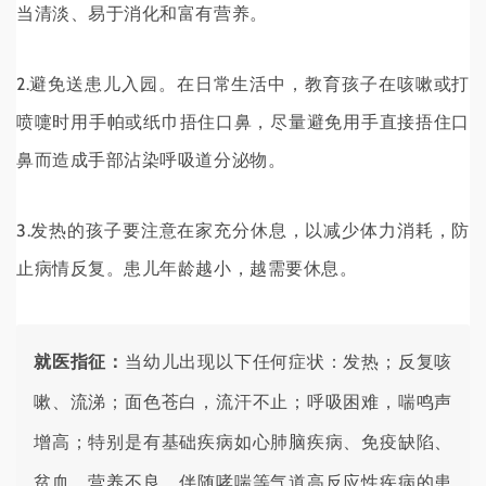
当清淡、易于消化和富有营养。
2.避免送患儿入园。在日常生活中，教育孩子在咳嗽或打
喷嚏时用手帕或纸巾捂住口鼻，尽量避免用手直接捂住口
鼻而造成手部沾染呼吸道分泌物。
3.发热的孩子要注意在家充分休息，以减少体力消耗，防
止病情反复。患儿年龄越小，越需要休息。
就医指征：
当幼儿出现以下任何症状：发热；反复咳
嗽、流涕；面色苍白，流汗不止；呼吸困难，喘鸣声
增高；特别是有基础疾病如心肺脑疾病、免疫缺陷、
贫血、营养不良，伴随哮喘等气道高反应性疾病的患