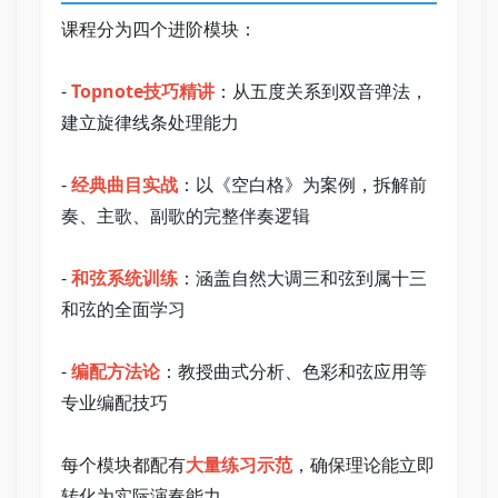
课程分为四个进阶模块： 
- 
Topnote技巧精讲
：从五度关系到双音弹法，
建立旋律线条处理能力 
- 
经典曲目实战
：以《空白格》为案例，拆解前
奏、主歌、副歌的完整伴奏逻辑 
- 
和弦系统训练
：涵盖自然大调三和弦到属十三
和弦的全面学习 
- 
编配方法论
：教授曲式分析、色彩和弦应用等
专业编配技巧 
每个模块都配有
大量练习示范
，确保理论能立即
转化为实际演奏能力。 