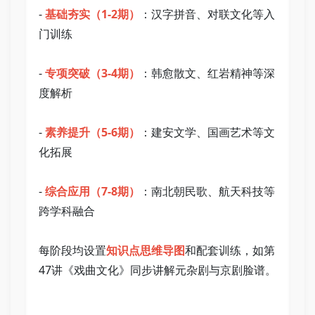
- 
基础夯实（1-2期）
：汉字拼音、对联文化等入
门训练   
- 
专项突破（3-4期）
：韩愈散文、红岩精神等深
度解析   
- 
素养提升（5-6期）
：建安文学、国画艺术等文
化拓展   
- 
综合应用（7-8期）
：南北朝民歌、航天科技等
跨学科融合   
每阶段均设置
知识点思维导图
和配套训练，如第
47讲《戏曲文化》同步讲解元杂剧与京剧脸谱。   