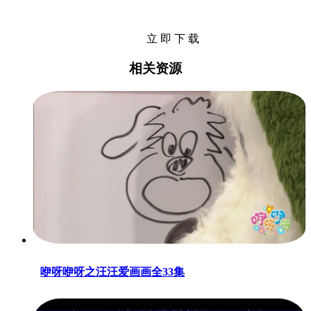
立 即 下 载
相关资源
咿呀咿呀之汪汪爱画画全33集