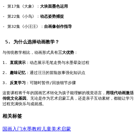
- 第17集《大象》：
大块面墨色运用
- 第22集《小鸟》：
动态姿势捕捉
- 第32集《小汪汪》：
自画像创作指导
 5. 为什么选择动画教学？   
与传统教学相比，动画形式具有
三大优势
：   
1. 
直观演示
：动态展示毛笔走势与水墨晕染过程   
2. 
趣味记忆
：通过汪汪的冒险故事强化知识点   
3. 
反复学习
：可随时暂停/回放细节步骤   
这套课程将千年的国画艺术转化为孩子能理解的视觉语言，
用现代动画激活
传统文化基因
。无论是作为艺术启蒙工具，还是亲子互动素材，都能让学习
过程充满快乐与成就感。
相关标签
国画入门
水墨教程
儿童美术启蒙