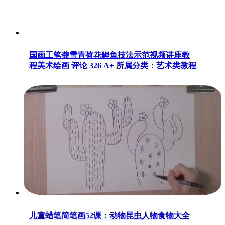
国画工笔龚雪青荷花鲤鱼技法示范视频讲座教
程美术绘画 评论 326 A+ 所属分类：艺术类教程
儿童蜡笔简笔画52课：动物昆虫人物食物大全