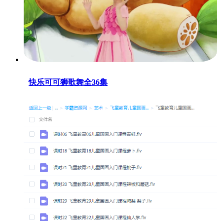
快乐可可狮歌舞全36集