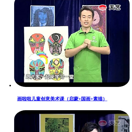
画啦啦儿童创意美术课（启蒙+国画+素描）