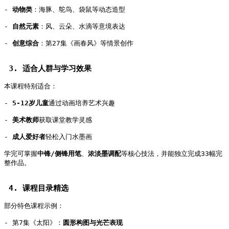
- 
动物类
：海豚、鸵鸟、袋鼠等动态造型   
- 
自然元素
：风、云朵、水滴等意境表达   
- 
创意综合
：第27集《画春风》等情景创作   
 3. 适合人群与学习效果   
本课程特别适合：   
- 
5-12岁儿童
通过动画培养艺术兴趣   
- 
美术教师
获取课堂教学灵感   
- 
成人爱好者
轻松入门水墨画   
学完可掌握
中锋/侧锋用笔
、
浓淡墨调配
等核心技法，并能独立完成33幅完
整作品。   
 4. 课程目录精选   
部分特色课程示例：   
- 第7集《太阳》：
圆形构图与光芒表现