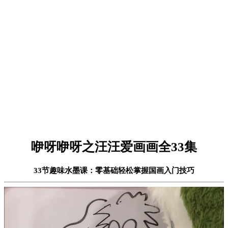
咿呀咿呀之汪汪爱画画全33集
33节趣味水墨课：零基础轻松掌握国画入门技巧