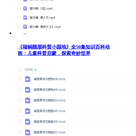
《福锅囍眉科普小园地》全50集知识百科动
画：儿童科普启蒙，探索奇妙世界