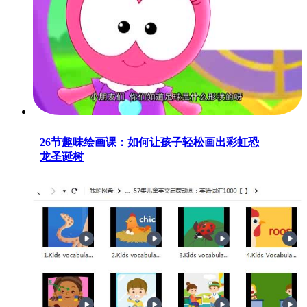
26节趣味绘画课：如何让孩子轻松画出彩虹恐
龙圣诞树