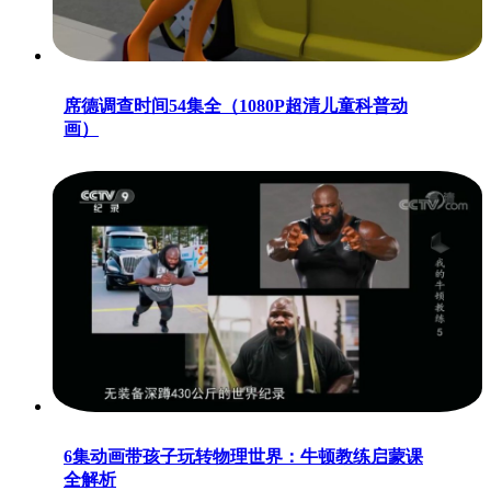
席德调查时间54集全（1080P超清儿童科普动
画）
6集动画带孩子玩转物理世界：牛顿教练启蒙课
全解析