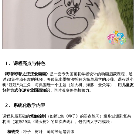
 1. 课程亮点与特色   
《咿呀咿呀之汪汪爱画画》
是一套专为国画初学者设计的动画启蒙课程，通
过33集生动有趣的视频，将传统水墨技法拆解为简单易学的步骤。课程以小
狗"汪汪"为主角，每集围绕一个主题（如大树、海豚、云朵等），
用儿童友
好的方式传递专业国画知识
，同时激发创作想象力。   
 2. 系统化教学内容   
课程从最基础的
笔触控制
（如第1集《种子》的墨点练习）逐步过渡到复杂
构图（如第29集《通天树》的层次表现）。包含四大学习模块：   
- 
植物类
：种子、树叶、葡萄等运笔训练   