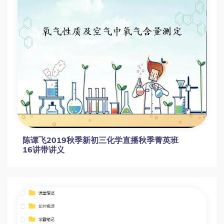
刘凯初三化学S班秋季课程