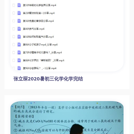
陈谭飞2019秋季新初三化学直播秋季菁英班
16讲带讲义