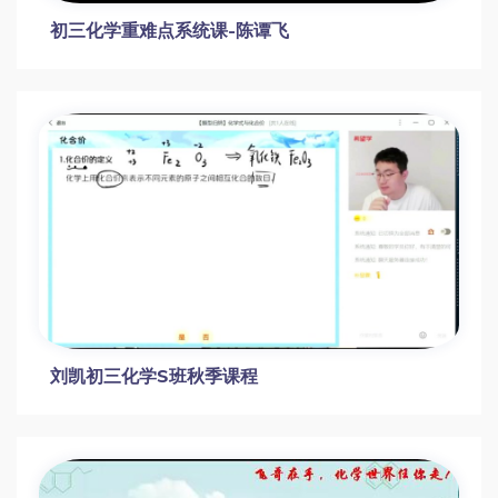
杨雯智初三化学S班暑假课程
初三化学重难点系统课-陈谭飞