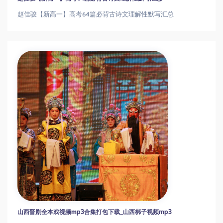
赵佳骏【新高一】高考64篇必背古诗文理解性默写汇总
山西晋剧全本戏视频mp3合集打包下载_山西梆子视频mp3