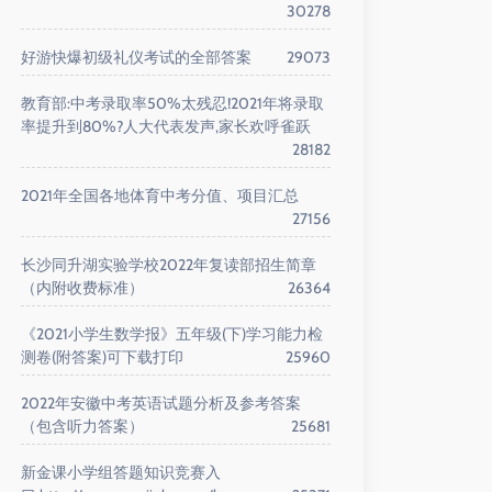
30278
好游快爆初级礼仪考试的全部答案
29073
教育部:中考录取率50%太残忍!2021年将录取
率提升到80%?人大代表发声,家长欢呼雀跃
28182
2021年全国各地体育中考分值、项目汇总
27156
长沙同升湖实验学校2022年复读部招生简章
（内附收费标准）
26364
《2021小学生数学报》五年级(下)学习能力检
测卷(附答案)可下载打印
25960
2022年安徽中考英语试题分析及参考答案
（包含听力答案）
25681
新金课小学组答题知识竞赛入