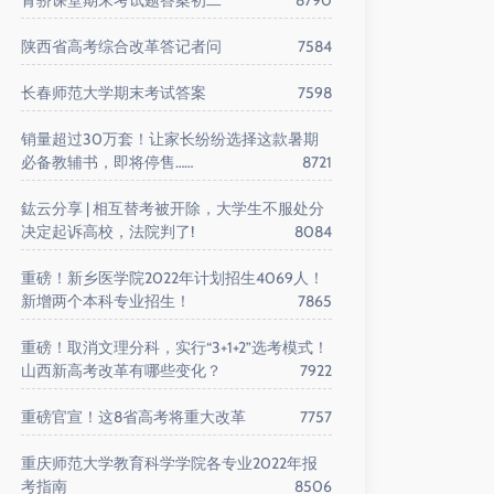
青骄课堂期末考试题答案初二
8790
陕西省高考综合改革答记者问
7584
长春师范大学期末考试答案
7598
销量超过30万套！让家长纷纷选择这款暑期
必备教辅书，即将停售……
8721
鈜云分享 | 相互替考被开除，大学生不服处分
决定起诉高校，法院判了!
8084
重磅！新乡医学院2022年计划招生4069人！
新增两个本科专业招生！
7865
重磅！取消文理分科，实行“3+1+2”选考模式！
山西新高考改革有哪些变化？
7922
重磅官宣！这8省高考将重大改革
7757
重庆师范大学教育科学学院各专业2022年报
考指南
8506