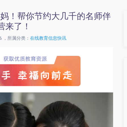
再费妈！帮你节约大几千的名师伴
营来了！
2:16 ，所属分类：
在线教育信息快讯