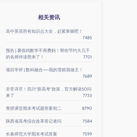
相关资讯
高中英语所有知识点大全，赶紧掌握吧！
7485
预告 | 暑假鸡数学不再费妈！帮你节约大几千
的名师伴读营来了！
7701
项目学评 | 数科融合——我的雪糕我做主！
7689
非常详尽！四川“新高考”政策，官方解读50问
来了
7733
青骄课堂期末考试题答案初二
8790
陕西省高考综合改革答记者问
7584
长春师范大学期末考试答案
7599