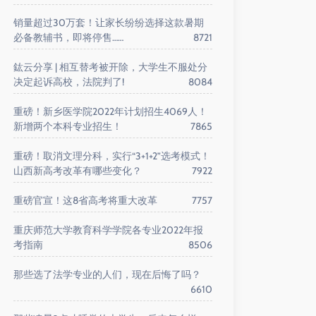
销量超过30万套！让家长纷纷选择这款暑期
必备教辅书，即将停售……
8721
鈜云分享 | 相互替考被开除，大学生不服处分
决定起诉高校，法院判了!
8084
重磅！新乡医学院2022年计划招生4069人！
新增两个本科专业招生！
7865
重磅！取消文理分科，实行“3+1+2”选考模式！
山西新高考改革有哪些变化？
7922
重磅官宣！这8省高考将重大改革
7757
重庆师范大学教育科学学院各专业2022年报
考指南
8506
那些选了法学专业的人们，现在后悔了吗？
6610