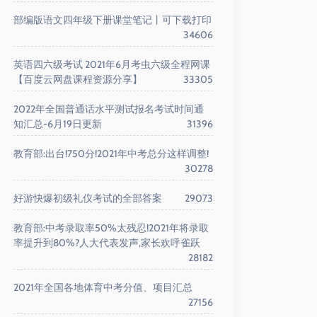
部编版语文四年级下册课堂笔记丨可下载打印
34606
英语四六级考试 2021年6月考虫六级全程网课
【百度云网盘课程资源分享】
33305
2022年全国普通话水平测试报名考试时间通
知汇总-6月19日更新
31396
教育部:出台!750分!2021年中考总分这样调整!
30278
好游快爆初级礼仪考试的全部答案
29073
教育部:中考录取率50%太残忍!2021年将录取
率提升到80%?人大代表发声,家长欢呼雀跃
28182
2021年全国各地体育中考分值、项目汇总
27156