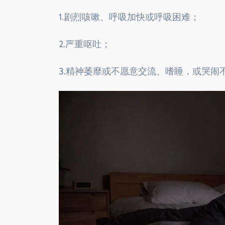
1.剧烈咳嗽、呼吸加快或呼吸困难；
2.严重呕吐；
3.精神萎靡或不愿意交流、嗜睡，或哭闹