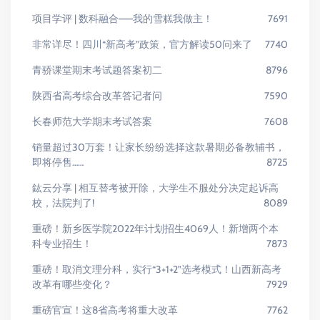
项目学评 | 数科融合——我的雪糕我做主！
7691
非常详尽！四川“新高考”政策，官方解读50问来了
7740
青骄课堂期末考试题答案初二
8796
陕西省高考综合改革答记者问
7590
长春师范大学期末考试答案
7608
销量超过30万套！让家长纷纷选择这款暑期必备教辅书，
即将停售……
8725
鈜云分享 | 相互替考被开除，大学生不服处分决定起诉高
校，法院判了!
8089
重磅！新乡医学院2022年计划招生4069人！新增两个本
科专业招生！
7873
重磅！取消文理分科，实行“3+1+2”选考模式！山西新高考
改革有哪些变化？
7929
重磅官宣！这8省高考将重大改革
7762