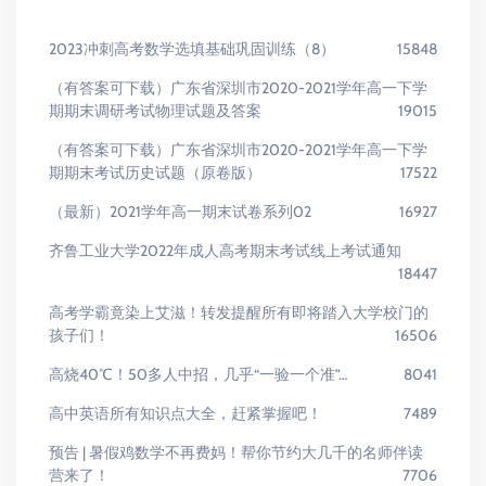
2023冲刺高考数学选填基础巩固训练（8）
15848
（有答案可下载）广东省深圳市2020-2021学年高一下学
期期末调研考试物理试题及答案
19015
（有答案可下载）广东省深圳市2020-2021学年高一下学
期期末考试历史试题（原卷版）
17522
（最新）2021学年高一期末试卷系列02
16927
齐鲁工业大学2022年成人高考期末考试线上考试通知
18447
高考学霸竟染上艾滋！转发提醒所有即将踏入大学校门的
孩子们！
16506
高烧40℃！50多人中招，几乎“一验一个准”…
8041
高中英语所有知识点大全，赶紧掌握吧！
7489
预告 | 暑假鸡数学不再费妈！帮你节约大几千的名师伴读
营来了！
7706