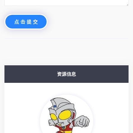
点 击 提 交
资源信息