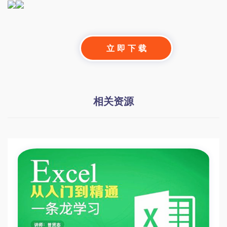
立 即 下 载
相关资源