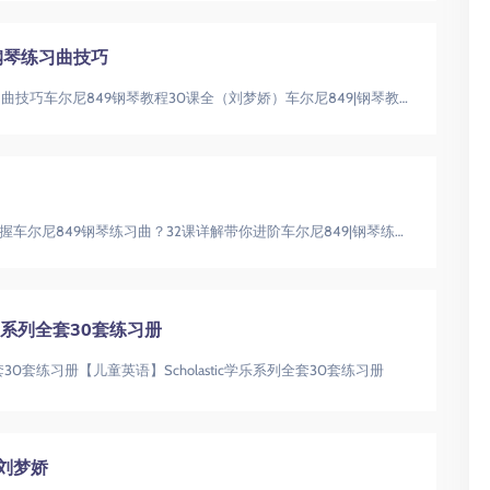
钢琴练习曲技巧
30节课系统掌握车尔尼849钢琴练习曲技巧车尔尼849钢琴教程30课全（刘梦娇）车尔尼849|钢琴教程|练习曲
车尔尼849钢琴教程32课如何系统掌握车尔尼849钢琴练习曲？32课详解带你进阶车尔尼849|钢琴练习曲|变奏曲讲解
学乐系列全套30套练习册
全套30套练习册【儿童英语】Scholastic学乐系列全套30套练习册
刘梦娇