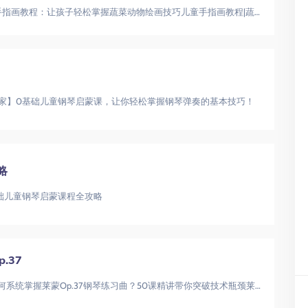
25堂创意儿童手指画教程25堂趣味手指画教程：让孩子轻松掌握蔬菜动物绘画技巧儿童手指画教程|蔬菜动物绘画|亲子美术启蒙
家】0基础儿童钢琴启蒙课，让你轻松掌握钢琴弹奏的基本技巧！
略
础儿童钢琴启蒙课程全攻略
.37
刘梦娇精讲莱蒙钢琴练习曲Op.37如何系统掌握莱蒙Op.37钢琴练习曲？50课精讲带你突破技术瓶颈莱蒙钢琴练习曲|钢琴教学|Op.3