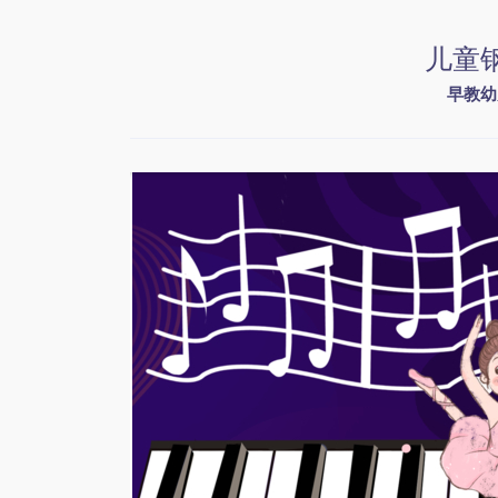
儿童
早教幼