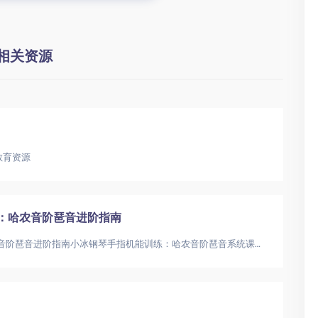
相关资源
教育资源
：哈农音阶琶音进阶指南
钢琴手指机能9个月系统训练：哈农音阶琶音进阶指南小冰钢琴手指机能训练：哈农音阶琶音系统课钢琴手指训练|哈农练习|音阶琶音