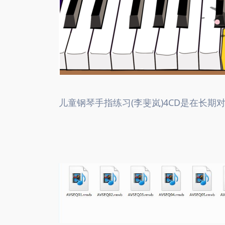
儿童钢琴手指练习(李斐岚)4CD是在