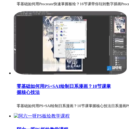
零基础如何用Procreate快速掌握板绘？16节课带你玩转数字插画Procre
零基础如何用PS+SAI绘制日系漫画？10节课掌
握核心技法
零基础如何用PS+SAI绘制日系漫画？10节课掌握核心技法日系漫画PS+