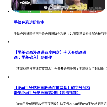
手绘色彩进阶指南
手绘色彩进阶指南手绘色彩进阶全攻略：21节课掌握专业配色技巧手
【零基础画漫画课百度网盘】今天开始画漫
画：零基础入门到创作
【零基础画漫画课百度网盘】今天开始画漫画：零基础入门到创作【
【iPad手绘感插画教学百度网盘】鲸字号2023
老墨iPad手绘感插画第2期【高清视频】
【iPad手绘感插画教学百度网盘】鲸字号2023老墨iPad手绘感插画