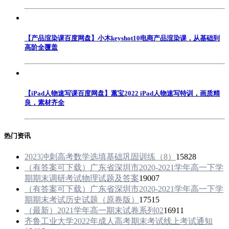
【产品渲染课百度网盘】小木keyshot10电商产品渲染课，从基础到
高阶全覆盖
【iPad人物速写课百度网盘】蕙宝2022 iPad人物速写特训，画质精
良，素材齐全
热门资讯
2023冲刺高考数学选填基础巩固训练（8）
15828
（有答案可下载）广东省深圳市2020-2021学年高一下学
期期末调研考试物理试题及答案
19007
（有答案可下载）广东省深圳市2020-2021学年高一下学
期期末考试历史试题（原卷版）
17515
（最新）2021学年高一期末试卷系列02
16911
齐鲁工业大学2022年成人高考期末考试线上考试通知