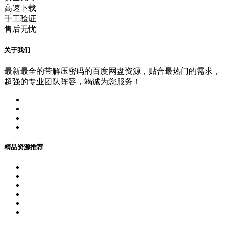
高速下载
手工验证
售后无忧
关于我们
最新最全的带解压密码的百度网盘资源，贴合最热门的需求，
超强的专业团队阵容，竭诚为您服务！
精品资源推荐