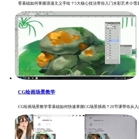
零基础如何掌握浪漫主义手绘？5大核心技法带你入门水彩艺术小雪老
CG绘画场景教学
CG绘画场景教学零基础如何快速掌握CG场景插画？20节课带你从入