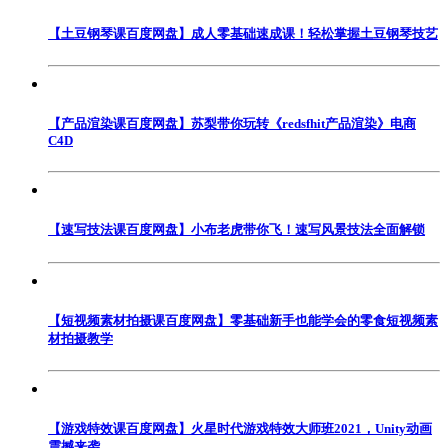
【土豆钢琴课百度网盘】成人零基础速成课！轻松掌握土豆钢琴技艺
【产品渲染课百度网盘】苏梨带你玩转《redsfhit产品渲染》电商
C4D
【速写技法课百度网盘】小布老虎带你飞！速写风景技法全面解锁
【短视频素材拍摄课百度网盘】零基础新手也能学会的零食短视频素
材拍摄教学
【游戏特效课百度网盘】火星时代游戏特效大师班2021，Unity动画
震撼来袭