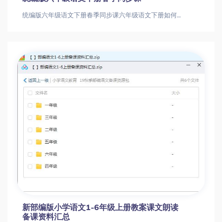
统编版六年级语文下册春季同步课六年级语文下册如何高效学习？16讲同步课程全解析六年级语文下册|同步作文|小升初备考
新部编版小学语文1-6年级上册教案课文朗读
备课资料汇总