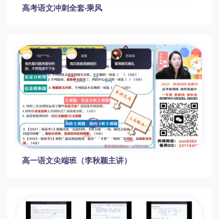
高考语文冲刺全套·乘风