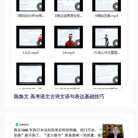
高一语文尖端班（李秋颖主讲）