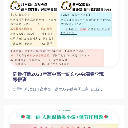
高一语文尖端班（李秋颖主讲）
高一语文尖端班（李秋颖主讲）高一语文如何突破？古诗文+写作+阅读3大模块系统提升指南高一语文|古诗文鉴赏|阅读理解