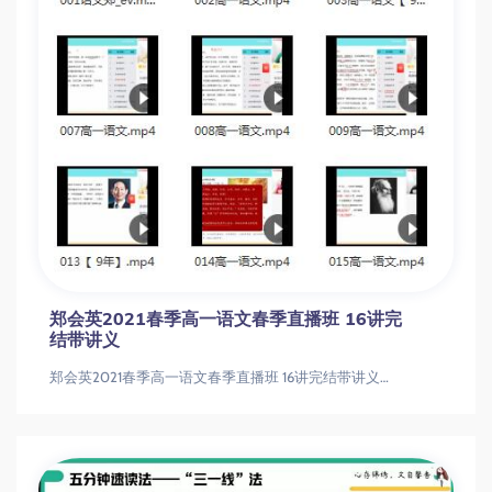
郑会英2021秋季高一语文秋季目标A＋班16讲完结带讲义郑会英2021秋季高一语文秋季目标A＋班16讲完结带讲义