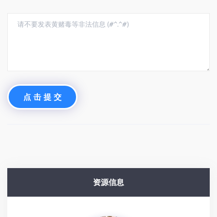
点 击 提 交
资源信息