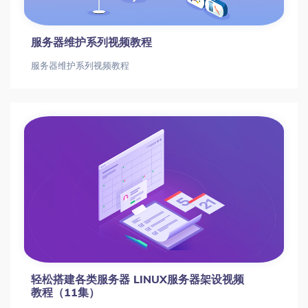
Niko小烨吉他调校维修课
Niko小烨吉他调校维修课从零开始掌握吉他调校：Niko小烨教你20+实用维修技巧吉他调校|吉他维修|乐器保养