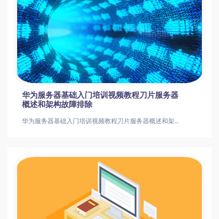
鲁宾斯坦钢琴调律高级教程
鲁宾斯坦钢琴调律高级教程钢琴调律进阶指南：10节课掌握专业调音与维修技巧钢琴调律教程|调音技巧|琴弦更换