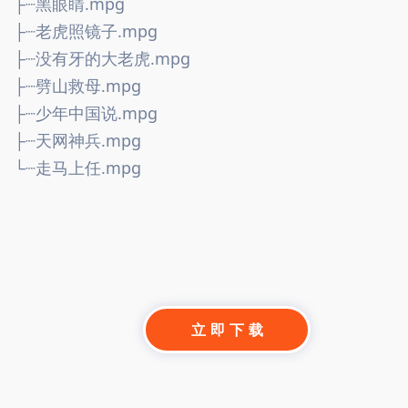
├┈黑眼睛.mpg
├┈老虎照镜子.mpg
├┈没有牙的大老虎.mpg
├┈劈山救母.mpg
├┈少年中国说.mpg
├┈天网神兵.mpg
└┈走马上任.mpg
立 即 下 载