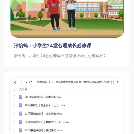
张怡筠：小学生24堂心理成长必修课
张怡筠：小学生24堂心理成长必修课小学生心理成长24讲：如何培养情绪管理与社交能力小学生心理教育|情绪管理训练|儿童社交能力