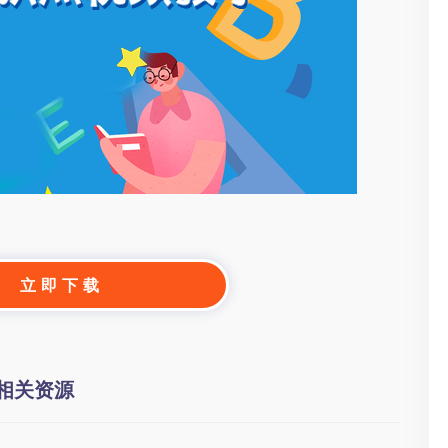
立 即 下 载
相关资源