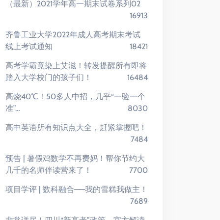
（最新）2021学年高一期末试卷系列02
16913
齐鲁工业大学2022年成人高考期末考试
线上考试通知
18421
高考学霸竟染上艾滋！转发提醒所有即将
踏入大学校门的孩子们！
16484
高烧40℃！50多人中招，几乎“一验一个
准”…
8030
高中英语所有知识点大全，赶紧掌握吧！
7484
预告 | 暑假鸡数学不再费妈！帮你节约大
几千的名师伴读营来了！
7700
项目学评 | 数科融合——我的雪糕我做主！
7689