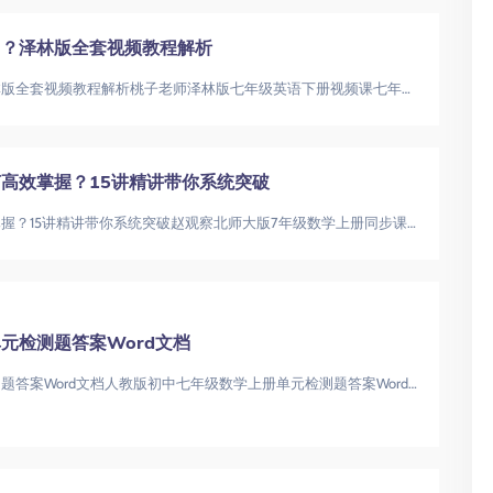
习？泽林版全套视频教程解析
七年级英语下册如何高效学习？泽林版全套视频教程解析桃子老师泽林版七年级英语下册视频课七年级英语下册|泽林版英语|初中英语视频教程
高效掌握？15讲精讲带你系统突破
北师大版七年级数学上册如何高效掌握？15讲精讲带你系统突破赵观察北师大版7年级数学上册同步课七年级数学上册|北师大版同步|初中数学精
元检测题答案Word文档
人教版初中七年级数学上册单元检测题答案Word文档人教版初中七年级数学上册单元检测题答案Word文档