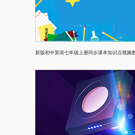
新版初中英语七年级上册同步课本知识点视频教学27集全     