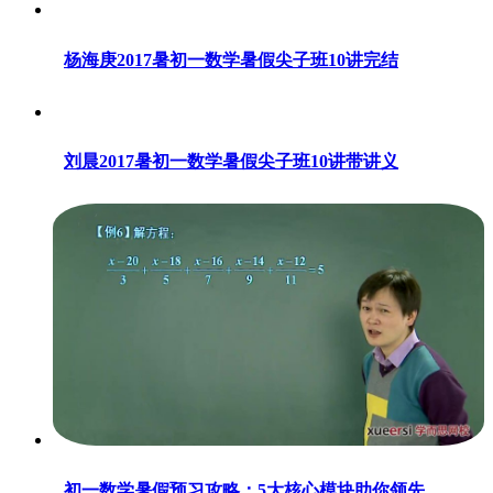
杨海庚2017暑初一数学暑假尖子班10讲完结
刘晨2017暑初一数学暑假尖子班10讲带讲义
初一数学暑假预习攻略：5大核心模块助你领先