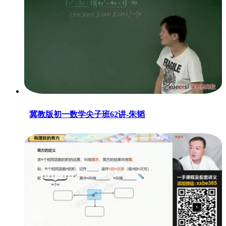
冀教版初一数学尖子班62讲-朱韬