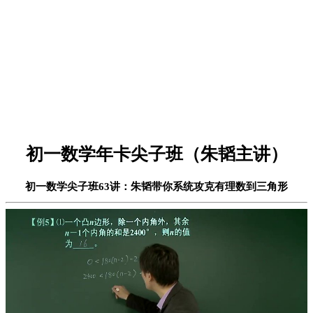
初一数学年卡尖子班（朱韬主讲）
初一数学尖子班63讲：朱韬带你系统攻克有理数到三角形