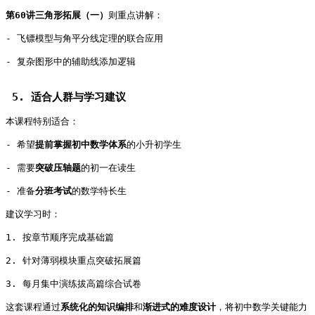
第60讲三角形拓展（一）
则重点讲解：   
- 飞镖模型与角平分线定理的联合应用   
- 复杂图形中的辅助线添加逻辑   
 5. 适合人群与学习建议   
本课程特别适合：   
- 希望
提前掌握初中数学体系
的小升初学生   
- 需要
突破压轴题
的初一在读生   
- 准备
分班考试
的数学特长生   
建议学习时：   
1. 按章节顺序完成基础篇   
2. 针对薄弱模块重点突破拓展篇   
3. 每月集中演练拔高篇综合试卷   
这套课程通过
系统化的知识编排
和
渐进式的难度设计
，将初中数学关键能力