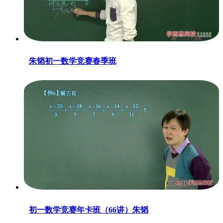
朱韬初一数学竞赛春季班
初一数学竞赛年卡班（66讲）朱韬