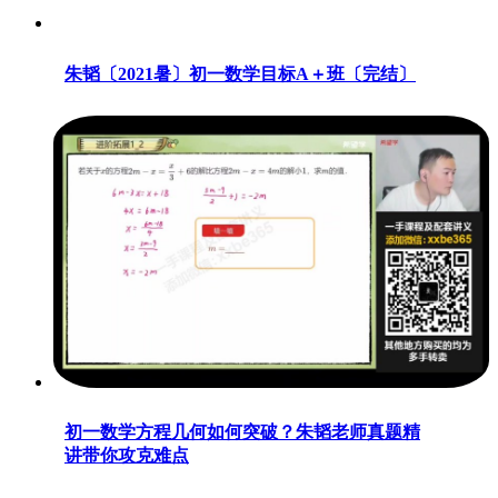
朱韬〔2021暑〕初一数学目标A＋班〔完结〕
初一数学方程几何如何突破？朱韬老师真题精
讲带你攻克难点