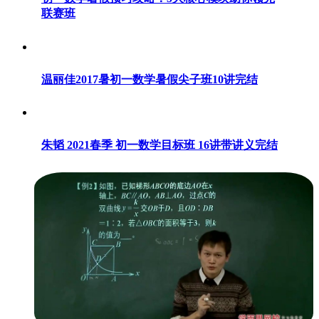
联赛班
温丽佳2017暑初一数学暑假尖子班10讲完结
朱韬 2021春季 初一数学目标班 16讲带讲义完结