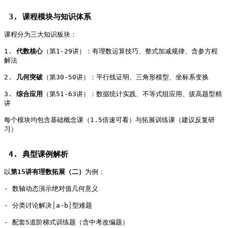
 3. 课程模块与知识体系   
课程分为三大知识板块：   
1. 
代数核心
（第1-29讲）：有理数运算技巧、整式加减规律、含参方程
解法   
2. 
几何突破
（第30-50讲）：平行线证明、三角形模型、坐标系变换   
3. 
综合应用
（第51-63讲）：数据统计实践、不等式组应用、拔高题型精
讲   
每个模块均包含基础概念课（1.5倍速可看）与拓展训练课（建议反复研
习）   
 4. 典型课例解析   
以
第15讲有理数拓展（二）
为例：   
- 数轴动态演示绝对值几何意义   
- 分类讨论解决│a-b│型难题   
- 配套5道阶梯式训练题（含中考改编题）   