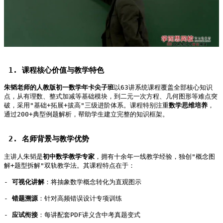
 1. 课程核心价值与教学特色   
朱韬老师的人教版初一数学年卡尖子班
以63讲系统课程覆盖全部核心知识
点，从有理数、整式加减等基础模块，到二元一次方程、几何图形等难点突
破，采用"基础+拓展+拔高"三级进阶体系。课程特别注重
数学思维培养
，
通过200+典型例题解析，帮助学生建立完整的知识框架。   
 2. 名师背景与教学优势   
主讲人朱韬是
初中数学教学专家
，拥有十余年一线教学经验，独创"概念图
解+题型拆解"双轨教学法。其课程特点在于：   
- 
可视化讲解
：将抽象数学概念转化为直观图示   
- 
错题溯源
：针对高频错误设计专项训练   
- 
应试衔接
：每讲配套PDF讲义含中考真题变式   